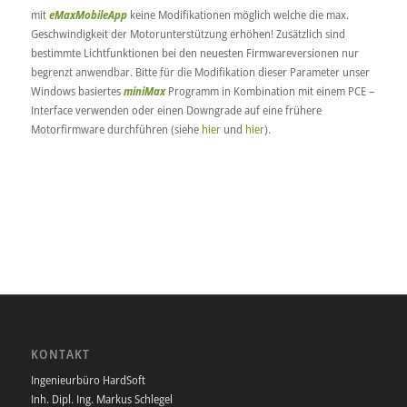
mit
eMaxMobileApp
keine Modifikationen möglich welche die max.
Geschwindigkeit der Motorunterstützung erhöhen! Zusätzlich sind
bestimmte Lichtfunktionen bei den neuesten Firmwareversionen nur
begrenzt anwendbar. Bitte für die Modifikation dieser Parameter unser
Windows basiertes
miniMax
Programm in Kombination mit einem PCE –
Interface verwenden oder einen Downgrade auf eine frühere
Motorfirmware durchführen (siehe
hier
und
hier
).
KONTAKT
Ingenieurbüro HardSoft
Inh. Dipl. Ing. Markus Schlegel