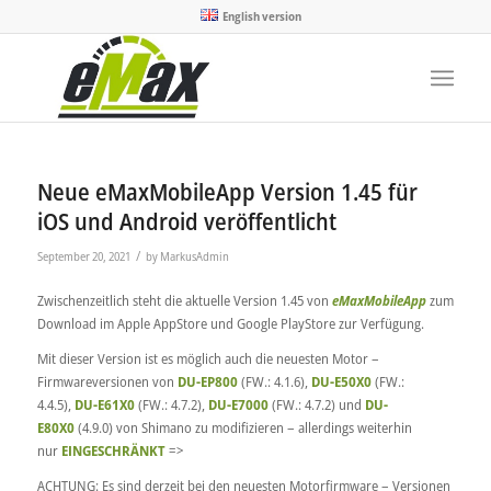
English version
Neue eMaxMobileApp Version 1.45 für
iOS und Android veröffentlicht
/
September 20, 2021
by
MarkusAdmin
Zwischenzeitlich steht die aktuelle Version 1.45 von
eMaxMobileApp
zum
Download im Apple AppStore und Google PlayStore zur Verfügung.
Mit dieser Version ist es möglich auch die neuesten Motor –
Firmwareversionen von
DU-EP800
(FW.: 4.1.6),
DU-E50X0
(FW.:
4.4.5),
DU-E61X0
(FW.: 4.7.2),
DU-E7000
(FW.: 4.7.2) und
DU-
E80X0
(4.9.0) von Shimano zu modifizieren – allerdings weiterhin
nur
EINGESCHRÄNKT
=>
ACHTUNG: Es sind derzeit bei den neuesten Motorfirmware – Versionen