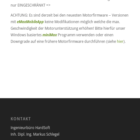
nur EINGESCHRÄNKT =>
ACHTUNG: Es sind derzeit bei den neuesten Motorfirmware – Versionen
mit
eMaxMobileApp
keine Modifikationen möglich welche die max.
Geschwindigkeit der Motorunterstützung erhöhen! Bitte hierfür unser
Windows basiertes
miniMax
Programm verwenden oder einen
Downgrade auf eine frühere Motorfirmware durchführen (siehe
hier
).
KONTAKT
Ingenieurbüro HardSoft
Inh. Dipl. Ing. Markus Schlegel