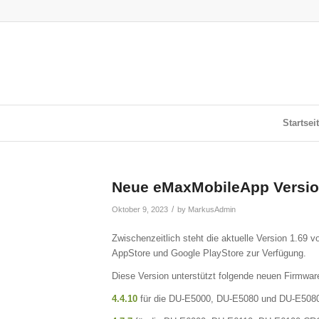
Startsei
Neue eMaxMobileApp Version 
/
Oktober 9, 2023
by
MarkusAdmin
Zwischenzeitlich steht die aktuelle Version 1.69 
AppStore und Google PlayStore zur Verfügung.
Diese Version unterstützt folgende neuen Firmwa
4.4.10
für die DU-E5000, DU-E5080 und DU-E5080-