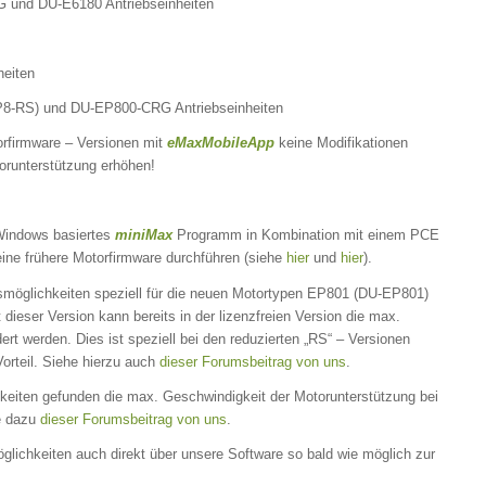
 und DU-E6180 Antriebseinheiten
heiten
8-RS) und DU-EP800-CRG Antriebseinheiten
rfirmware – Versionen mit
eMaxMobileApp
keine Modifikationen
orunterstützung erhöhen!
 Windows basiertes
miniMax
Programm in Kombination mit einem PCE
ine frühere Motorfirmware durchführen (siehe
hier
und
hier
).
smöglichkeiten speziell für die neuen Motortypen EP801 (DU-EP801)
dieser Version kann bereits in der lizenzfreien Version die max.
t werden. Dies ist speziell bei den reduzierten „RS“ – Versionen
orteil. Siehe hierzu auch
dieser Forumsbeitrag von uns
.
keiten gefunden die max. Geschwindigkeit der Motorunterstützung bei
e dazu
dieser Forumsbeitrag von uns
.
öglichkeiten auch direkt über unsere Software so bald wie möglich zur