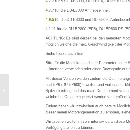
4.7.7
für die DU-E6000, DU-E6110, DU-E6100-CRG
4.7.7
für die DU-E7000 Antriebseinheit
4.9.5
für die DU-E8000 und DU-E8080 Antriebsein
4.1.11
für die DU-EP800 (EP8), DU-EP800-RS (EP
ACHTUNG: Es sind derzeit bei den neuesten Moto
möglich welche die max. Geschwindigkeit der Mot
Siehe hierzu auch
hier
.
Bitte für die Modifikation dieser Parameter unser
– Interface verwenden oder einen Downgrade auf e
Mit dieser Version wurden zudem die Optimierung
und EP6 (DU-EP600) erweitert und verbessert. Mit 
Neue miniMax – Version 2.40
Spitzenleistung und das max. Drehmoment veränder
erschienen
welche bei Orbea eingesetzt werden von großem V
Zudem haben wir inzwischen auch bereits Möglich
dieser neuen Motorengeneration zu erhöhen, sieh
Wir arbeiten weiterhin sehr intensiv daran diese M
Verfügung stellen zu können.