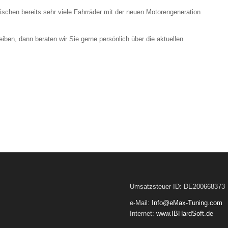
ischen bereits sehr viele Fahrräder mit der neuen Motorengeneration
eiben, dann beraten wir Sie gerne persönlich über die aktuellen
Umsatzsteuer ID: DE200668373
e-Mail:
Info@eMax-Tuning.com
Internet:
www.IBHardSoft.de