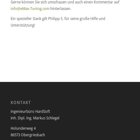
Gerne können Sie sich umschauen und auch einen Kommentar auf
info@eMax-Tuning.com
hinterlassen.
Ein spezieller Dank gilt Philipp S. für seine große Hilfe und
Unterstützung!
KONTAKT
Ingenieurbüro HardSoft
Inh. Dipl. Ing. Markus Schlegel
Holunderweg 4
86573 Obergriesbach